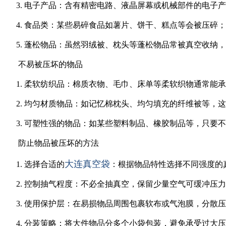
3. 电子产品：含有精密电路、液晶屏幕或机械部件的电
4. 食品类：某些易碎食品如薯片、饼干、糕点等会被压碎
5. 蓬松物品：虽然羽绒被、枕头等蓬松物品常被真空收
不易被压坏的物品
1. 柔软纺织品：棉质衣物、毛巾、床单等柔软织物通常
2. 均匀材质物品：如记忆棉枕头、均匀填充的纤维被等，
3. 可塑性强的物品：如某些塑料制品、橡胶制品等，只要
防止物品被压坏的方法
大连真空袋
1. 选择合适的
：根据物品特性选择不同强度的
2. 控制抽气程度：不必全抽真空，保留少量空气可缓冲压
3. 使用保护层：在易损物品周围包裹软布或气泡膜，分散
4. 分装策略：将大件物品分多个小袋包装，避免承受过大