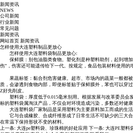
新闻资讯
NEWS
公司新闻
行业新闻
常见问题
新闻资讯
网站首页
新闻资讯
怎样使用大连塑料制品更放心
怎样使用
大连塑料袋
制品更放心:
保鲜膜：别包油脂类食物。塑化剂是种塑料助剂，起到增加
伤”，伤害还可能遗传给下一代。按规定，食品包装材料使用的增
果蔬标签：黏合剂危害健康。超市、市场内的蔬菜一般都被
质，会渗透到食物内部，即使标签贴于保鲜膜外，苯也可以穿过
Z好先削皮。
塑料袋：厚度低于0.015毫米别用。根据发展与改革委员会发
标的塑料袋属淘汰产品，不仅会对环境造成污染，多数还对健康
大连塑料袋厂家
制品是采用塑料为主要原料加工而成的生活
它与合成橡胶、合成纤维形成了日常生活不可缺少的三大合
在常温下保持形状不变的材料。
上一条:
大连pe塑料袋、珍珠棉的好处应用
下一条:
大连PE塑料